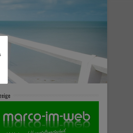
s
zeige