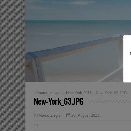
»
»
marco-im-web
New York 2011
New-York_63.JPG
New-York_63.JPG
20. August 2013
Marco Ziegler