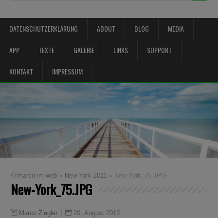
DATENSCHUTZERKLÄRUNG
ABOUT
BLOG
MEDIA
APP
TEXTE
GALERIE
LINKS
SUPPORT
KONTAKT
IMPRESSUM
»
»
marco-im-web
New York 2011
New-York_75.JPG
New-York_75.JPG
20. August 2013
Marco Ziegler