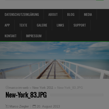
DATENSCHUTZERKLÄRUNG
ABOUT
BLOG
MEDIA
APP
TEXTE
GALERIE
LINKS
SUPPORT
KONTAKT
IMPRESSUM
»
»
marco-im-web
New York 2011
New-York_83.JPG
New-York_83.JPG
20. August 2013
Marco Ziegler