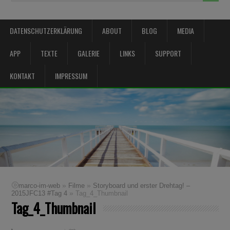
DATENSCHUTZERKLÄRUNG
ABOUT
BLOG
MEDIA
APP
TEXTE
GALERIE
LINKS
SUPPORT
KONTAKT
IMPRESSUM
»
»
marco-im-web
Filme
Storyboard und erster Drehtag! –
»
2015JFC13 #Tag 4
Tag_4_Thumbnail
Tag_4_Thumbnail