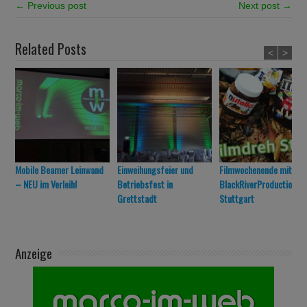
← Previous post
Next post →
Related Posts
<
>
Mobile Beamer Leinwand
Einweihungsfeier und
Filmwochenende mit
– NEU im Verleih!
Betriebsfest in
BlackRiverProduction in
Grettstadt
Stuttgart
Anzeige