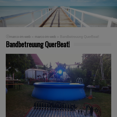
»
»
marco-im-web
marco-im-web
Bandbetreuung QuerBeat!
Bandbetreuung QuerBeat!