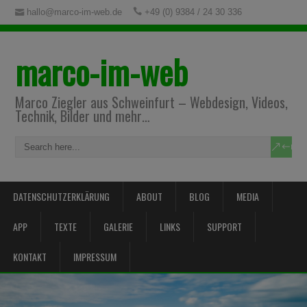
hallo@marco-im-web.de
+49 (0) 9384 / 24 30 336
marco-im-web
Marco Ziegler aus Schweinfurt – Webdesign, Videos,
Technik, Bilder und mehr…
DATENSCHUTZERKLÄRUNG
ABOUT
BLOG
MEDIA
APP
TEXTE
GALERIE
LINKS
SUPPORT
KONTAKT
IMPRESSUM