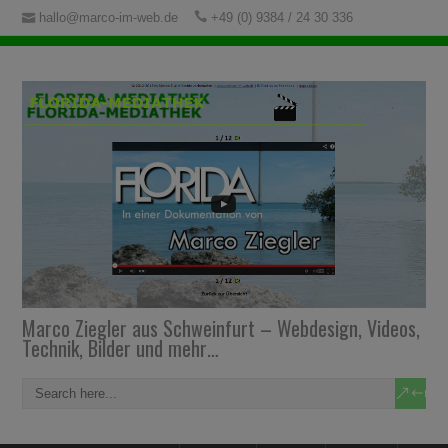
hallo@marco-im-web.de
+49 (0) 9384 / 24 30 336
Marco Ziegler aus Schweinfurt – Webdesign, Videos,
Technik, Bilder und mehr…