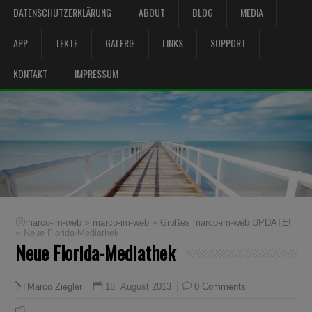
DATENSCHUTZERKLÄRUNG
ABOUT
BLOG
MEDIA
APP
TEXTE
GALERIE
LINKS
SUPPORT
KONTAKT
IMPRESSUM
»
»
marco-im-web
marco-im-web
Großes marco-im-web UPDATE!
»
Neue Florida-Mediathek
Neue Florida-Mediathek
18. August 2013
0 Comments
Marco Ziegler