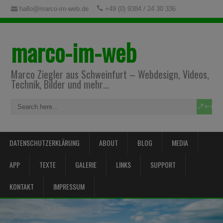
hallo@marco-im-web.de
+49 (0) 9384 / 24 30 336
marco-im-web
Marco Ziegler aus Schweinfurt – Webdesign, Videos,
Technik, Bilder und mehr…
DATENSCHUTZERKLÄRUNG
ABOUT
BLOG
MEDIA
APP
TEXTE
GALERIE
LINKS
SUPPORT
KONTAKT
IMPRESSUM