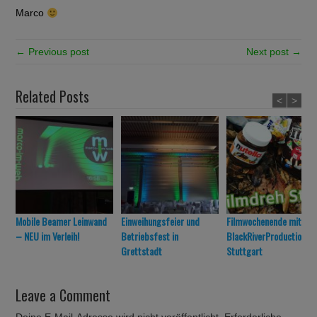
Marco
← Previous post
Next post →
Related Posts
<
>
Mobile Beamer Leinwand
Einweihungsfeier und
Filmwochenende mit
– NEU im Verleih!
Betriebsfest in
BlackRiverProduction in
Grettstadt
Stuttgart
Leave a Comment