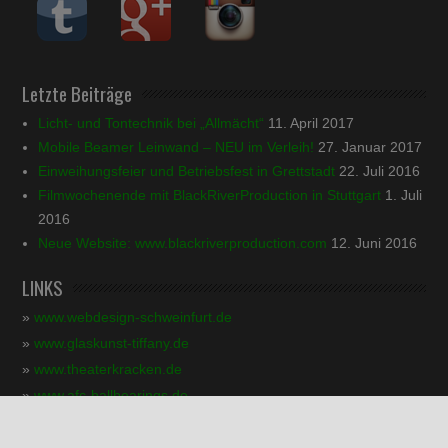
Letzte Beiträge
Licht- und Tontechnik bei „Allmächt“
11. April 2017
Mobile Beamer Leinwand – NEU im Verleih!
27. Januar 2017
Einweihungsfeier und Betriebsfest in Grettstadt
22. Juli 2016
Filmwochenende mit BlackRiverProduction in Stuttgart
1. Juli
2016
Neue Website: www.blackriverproduction.com
12. Juni 2016
LINKS
»
www.webdesign-schweinfurt.de
»
www.glaskunst-tiffany.de
»
www.theaterkracken.de
»
www.afc-ballbearings.de
»
www.kress-druck-werbetechnik.de