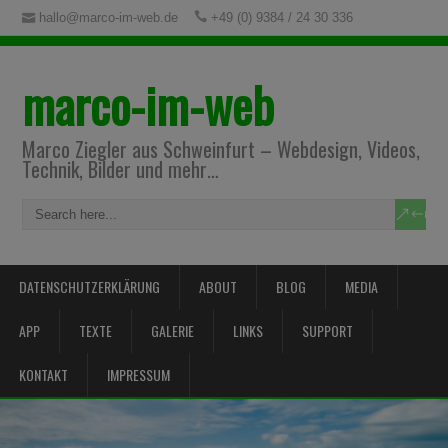
hallo@marco-im-web.de
+49 (0) 9384 / 24 30 336
marco-im-web
Marco Ziegler aus Schweinfurt – Webdesign, Videos,
Technik, Bilder und mehr…
DATENSCHUTZERKLÄRUNG
ABOUT
BLOG
MEDIA
APP
TEXTE
GALERIE
LINKS
SUPPORT
KONTAKT
IMPRESSUM