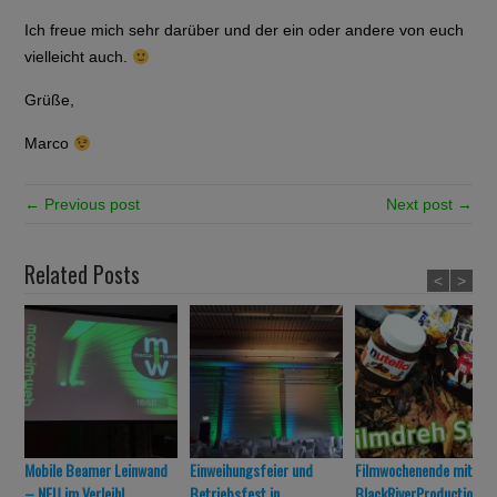
Ich freue mich sehr darüber und der ein oder andere von euch
vielleicht auch.
Grüße,
Marco
← Previous post
Next post →
Related Posts
<
>
Mobile Beamer Leinwand
Einweihungsfeier und
Filmwochenende mit
– NEU im Verleih!
Betriebsfest in
BlackRiverProduction in