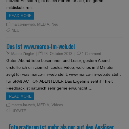
offiziell. Ab sofort gibt es ein Forum für alle, die gerne
mitdiskutieren…
READ MORE
,
,
marco-im-web
MEDIA
Neu
NEU
Das ist www.marco-im-web.de!
28. Oktober 2013
1 Comment
Marco Ziegler
Guten Abend liebe Leserinnen und Leser, gestern Abend
erstellte ich ein ziemlich cooles Video, welches in 3 Minuten
zeigt für was marco-im-web steht. www.marco-im-web.de steht
für SPAß ACTION ABENTEUER Das Ergebnis seht ihr hier:
Feedback ist natürlich sehr gerne erwünscht….
READ MORE
,
,
marco-im-web
MEDIA
Videos
UDPATE
„Fotografieren ist mehr als nur auf den Auslöser