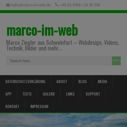
hallo@marco-im-web.de
+49 (0) 9384 / 24 30 336
marco-im-web
Marco Ziegler aus Schweinfurt – Webdesign, Videos,
Technik, Bilder und mehr…
DATENSCHUTZERKLÄRUNG
ABOUT
BLOG
MEDIA
APP
TEXTE
GALERIE
LINKS
SUPPORT
KONTAKT
IMPRESSUM