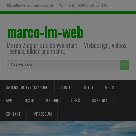
hallo@marco-im-web.de
+49 (0) 9384 / 24 30 336
marco-im-web
Marco Ziegler aus Schweinfurt – Webdesign, Videos,
Technik, Bilder und mehr…
DATENSCHUTZERKLÄRUNG
ABOUT
BLOG
MEDIA
APP
TEXTE
GALERIE
LINKS
SUPPORT
KONTAKT
IMPRESSUM