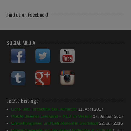
Find us on Facebook!
SOCIAL MEDIA
Letzte Beiträge
Licht- und Tontechnik bei „Allmächt“
11. April 2017
Mobile Beamer Leinwand – NEU im Verleih!
27. Januar 2017
Einweihungsfeier und Betriebsfest in Grettstadt
22. Juli 2016
Filmwochenende mit BlackRiverProduction in Stuttgart
1. Juli