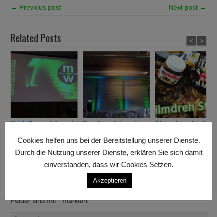
← Previous post
Next post →
Related Posts
<
>
Mobile Beamer Leinwand
Einweihungsfeier und
Filmwochenende mit
– NEU im Verleih!
Betriebsfest in
BlackRiverProduction in
Cookies helfen uns bei der Bereitstellung unserer Dienste.
Grettstadt
Stuttgart
Durch die Nutzung unserer Dienste, erklären Sie sich damit
einverstanden, dass wir Cookies Setzen.
Leave a Comment
Akzeptieren
Deine E-Mail-Adresse wird nicht veröffentlicht.
Erforderliche
Felder sind mit
*
markiert