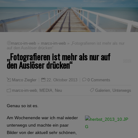
»
»
marco-im-web
marco-im-web
„Fotografieren ist mehr als nur
auf den Auslöser drücken“
„Fotografieren ist mehr als nur auf
den Auslöser drücken“
22. Oktober 2013
0 Comments
Marco Ziegler
marco-im-web
,
MEDIA
,
Neu
Galerien
,
Unterwegs
Genau so ist es.
Am Wochenende war ich mal wieder
unterwegs und machte ein paar
Bilder von der aktuell sehr schönen,