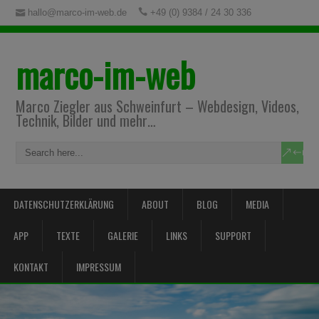
hallo@marco-im-web.de
+49 (0) 9384 / 24 30 336
marco-im-web
Marco Ziegler aus Schweinfurt – Webdesign, Videos,
Technik, Bilder und mehr…
DATENSCHUTZERKLÄRUNG
ABOUT
BLOG
MEDIA
APP
TEXTE
GALERIE
LINKS
SUPPORT
KONTAKT
IMPRESSUM