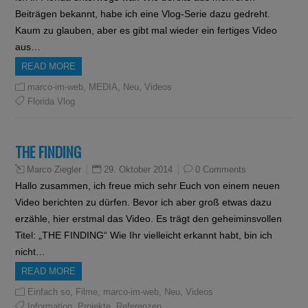
Beiträgen bekannt, habe ich eine Vlog-Serie dazu gedreht.
Kaum zu glauben, aber es gibt mal wieder ein fertiges Video
aus…
READ MORE
,
,
,
marco-im-web
MEDIA
Neu
Videos
Florida Vlog
THE FINDING
29. Oktober 2014
0 Comments
Marco Ziegler
Hallo zusammen, ich freue mich sehr Euch von einem neuen
Video berichten zu dürfen. Bevor ich aber groß etwas dazu
erzähle, hier erstmal das Video. Es trägt den geheiminsvollen
Titel: „THE FINDING“ Wie Ihr vielleicht erkannt habt, bin ich
nicht…
READ MORE
,
,
,
,
Einfach so
Filme
marco-im-web
Neu
Videos
,
,
Information
Projekte
Referenzen