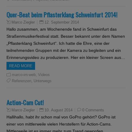
Quer-Beat beim Pflasterklang Schweinfurt 2014!
12. September 2014
Marco Ziegler
Hallo zusammen, am Wochenende fand in Schweinfurt das
Straßenmusikerfestival statt. Besser bekannt unter dem Namen
„Pflasterklang Schweinfurt“. Ich hatte die Ehre, eine der
teilnehmenden Gruppen mit der Kamera zu begleiten und ein
Erinnerungsvideo zu produzieren. Hier ein kleiner Screen aus…
READ MORE
,
marco-im-web
Videos
,
Referenzen
Unterwegs
Action-Cam Cut!
10. August 2014
0 Comments
Marco Ziegler
Hallihallo, habt ihr schon mal von GoPro gehört? GoPro ist
einer von mittlerweile vielen Herstellern für Action-Cams.
Mittlerweile ist es immer mehr zum Trend geworden