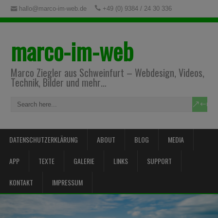
hallo@marco-im-web.de
+49 (0) 9384 / 24 30 336
marco-im-web
Marco Ziegler aus Schweinfurt – Webdesign, Videos,
Technik, Bilder und mehr…
DATENSCHUTZERKLÄRUNG
ABOUT
BLOG
MEDIA
APP
TEXTE
GALERIE
LINKS
SUPPORT
KONTAKT
IMPRESSUM