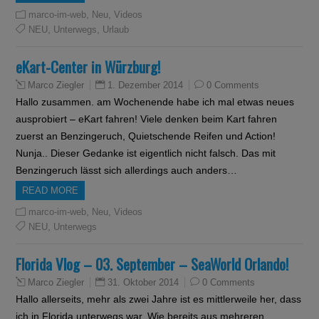
,
,
marco-im-web
Neu
Videos
,
,
NEU
Unterwegs
Urlaub
eKart-Center in Würzburg!
1. Dezember 2014
0 Comments
Marco Ziegler
Hallo zusammen. am Wochenende habe ich mal etwas neues
ausprobiert – eKart fahren! Viele denken beim Kart fahren
zuerst an Benzingeruch, Quietschende Reifen und Action!
Nunja.. Dieser Gedanke ist eigentlich nicht falsch. Das mit
Benzingeruch lässt sich allerdings auch anders…
READ MORE
,
,
marco-im-web
Neu
Videos
,
NEU
Unterwegs
Florida Vlog – 03. September – SeaWorld Orlando!
31. Oktober 2014
0 Comments
Marco Ziegler
Hallo allerseits, mehr als zwei Jahre ist es mittlerweile her, dass
ich in Florida unterwegs war. Wie bereits aus mehreren