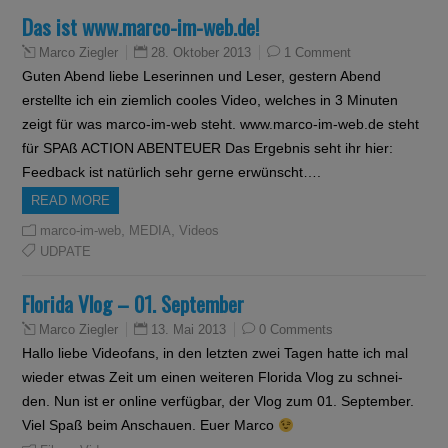
Das ist www.marco-im-web.de!
28. Oktober 2013
1 Comment
Marco Ziegler
Guten Abend liebe Leserinnen und Leser, gestern Abend
erstellte ich ein ziemlich cooles Video, welches in 3 Minuten
zeigt für was marco-im-web steht. www.marco-im-web.de steht
für SPAß ACTION ABENTEUER Das Ergebnis seht ihr hier:
Feedback ist natürlich sehr gerne erwünscht….
READ MORE
,
,
marco-im-web
MEDIA
Videos
UDPATE
Florida Vlog – 01. September
13. Mai 2013
0 Comments
Marco Ziegler
Hallo liebe Videofans, in den letzten zwei Tagen hatte ich mal
wieder etwas Zeit um einen weiteren Florida Vlog zu schnei-
den. Nun ist er online verfügbar, der Vlog zum 01. September.
Viel Spaß beim Anschauen. Euer Marco