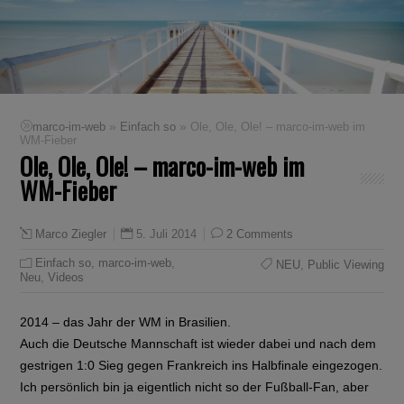
»
»
marco-im-web
Einfach so
Ole, Ole, Ole! – marco-im-web im
WM-Fieber
Ole, Ole, Ole! – marco-im-web im
WM-Fieber
5. Juli 2014
2 Comments
Marco Ziegler
Einfach so
,
marco-im-web
,
NEU
,
Public Viewing
Neu
,
Videos
2014 – das Jahr der WM in Brasilien.
Auch die Deutsche Mannschaft ist wieder dabei und nach dem
gestrigen 1:0 Sieg gegen Frankreich ins Halbfinale eingezogen.
Ich persönlich bin ja eigentlich nicht so der Fußball-Fan, aber