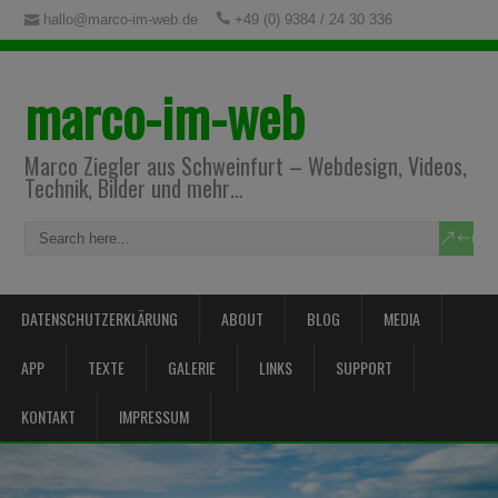
hallo@marco-im-web.de
+49 (0) 9384 / 24 30 336
marco-im-web
Marco Ziegler aus Schweinfurt – Webdesign, Videos,
Technik, Bilder und mehr…
DATENSCHUTZERKLÄRUNG
ABOUT
BLOG
MEDIA
APP
TEXTE
GALERIE
LINKS
SUPPORT
KONTAKT
IMPRESSUM