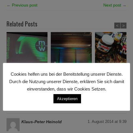
← Previous post
Next post →
Related Posts
<
>
Cookies helfen uns bei der Bereitstellung unserer Dienste.
Mobile Beamer Leinwand
Einweihungsfeier und
Filmwochenende mit
Durch die Nutzung unserer Dienste, erklären Sie sich damit
– NEU im Verleih!
Betriebsfest in
BlackRiverProduction in
Grettstadt
Stuttgart
einverstanden, dass wir Cookies Setzen.
Akzeptieren
2 Comments
Klaus-Peter Heinold
1. August 2014 at 9:39