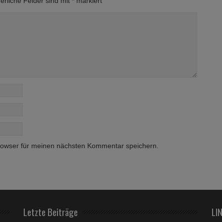
erliche Felder sind mit
*
markiert
rowser für meinen nächsten Kommentar speichern.
Letzte Beiträge
LI