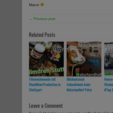
Marco
← Previous post
Related Posts
Filmwochenende mit
Milchautomat
Heimre
BlackRiverProduction in
Schwebheim beim
Wiede
Stuttgart
Naturlandhof Peter
#Tag 
Leave a Comment