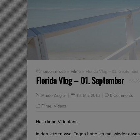
»
»
marco-im-web
Filme
Florida Vlog – 01. September
Florida Vlog – 01. September
13. Mai 2013
0 Comments
Marco Ziegler
Filme
,
Videos
Hallo liebe Videofans,
in den letzten zwei Tagen hatte ich mal wieder etwas