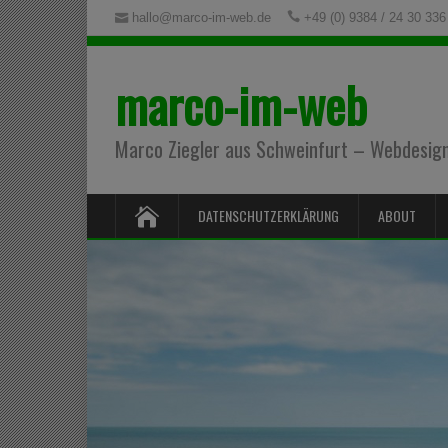
hallo@marco-im-web.de
+49 (0) 9384 / 24 30 336
marco-im-web
Marco Ziegler aus Schweinfurt – Webdesign,
DATENSCHUTZERKLÄRUNG
ABOUT