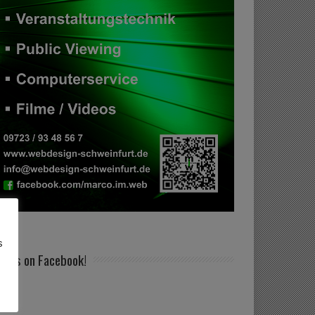
s
nd us on Facebook!