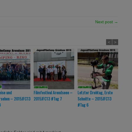
Next post →
<
>
ise und
Filmfestival Arendseee –
Letzter Drehtag, Erste
Doppel
rsehen – 2015JFC13
2015JFC13 #Tag 7
Schnitte – 2015JFC13
2015JF
8
#Tag 6