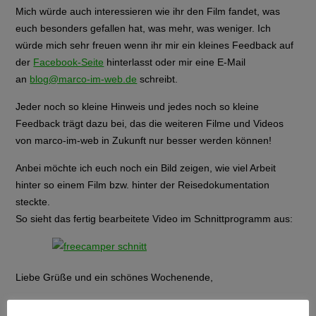
Mich würde auch interessieren wie ihr den Film fandet, was
euch besonders gefallen hat, was mehr, was weniger. Ich
würde mich sehr freuen wenn ihr mir ein kleines Feedback auf
der
Facebook-Seite
hinterlasst oder mir eine E-Mail
an
blog@marco-im-web.de
schreibt.
Jeder noch so kleine Hinweis und jedes noch so kleine
Feedback trägt dazu bei, das die weiteren Filme und Videos
von marco-im-web in Zukunft nur besser werden können!
Anbei möchte ich euch noch ein Bild zeigen, wie viel Arbeit
hinter so einem Film bzw. hinter der Reisedokumentation
steckte.
So sieht das fertig bearbeitete Video im Schnittprogramm aus:
Liebe Grüße und ein schönes Wochenende,
Marco 😉