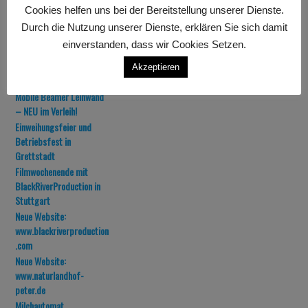
Cookies helfen uns bei der Bereitstellung unserer Dienste.
← Previous post
Next post →
Durch die Nutzung unserer Dienste, erklären Sie sich damit
einverstanden, dass wir Cookies Setzen.
Related Posts
Akzeptieren
Mobile Beamer Leinwand
– NEU im Verleih!
Einweihungsfeier und
Betriebsfest in
Grettstadt
Filmwochenende mit
BlackRiverProduction in
Stuttgart
Neue Website:
www.blackriverproduction
.com
Neue Website:
www.naturlandhof-
peter.de
Milchautomat