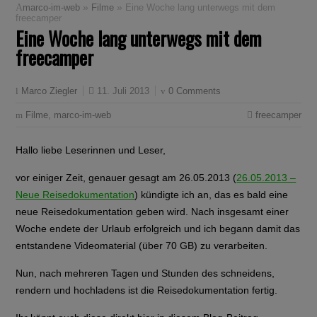
»
»
marco-im-web
Filme
Eine Woche lang unterwegs mit dem
freecamper
Eine Woche lang unterwegs mit dem
freecamper
11. Juli 2013
0 Comments
Marco Ziegler
Filme
,
marco-im-web
freecamper
Hallo liebe Leserinnen und Leser,
vor einiger Zeit, genauer gesagt am 26.05.2013 (
26.05.2013 –
Neue Reisedokumentation
) kündigte ich an, das es bald eine
neue Reisedokumentation geben wird. Nach insgesamt einer
Woche endete der Urlaub erfolgreich und ich begann damit das
entstandene Videomaterial (über 70 GB) zu verarbeiten.
Nun, nach mehreren Tagen und Stunden des schneidens,
rendern und hochladens ist die Reisedokumentation fertig.