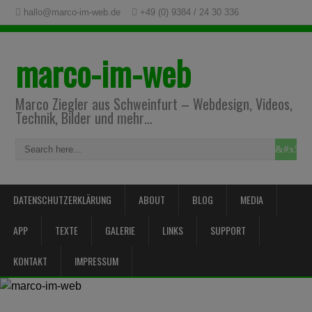
hallo@marco-im-web.de
+49 (0) 9384 / 24 30 336
marco-im-web
Marco Ziegler aus Schweinfurt – Webdesign, Videos,
Technik, Bilder und mehr…
DATENSCHUTZERKLÄRUNG
ABOUT
BLOG
MEDIA
APP
TEXTE
GALERIE
LINKS
SUPPORT
KONTAKT
IMPRESSUM