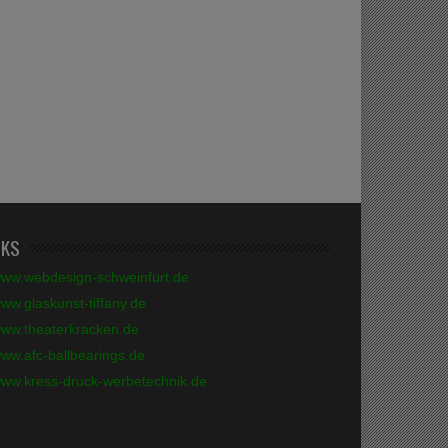
NKS
ww.webdesign-schweinfurt.de
ww.glaskunst-tiffany.de
ww.theaterkracken.de
ww.afc-ballbearings.de
ww.kress-druck-werbetechnik.de