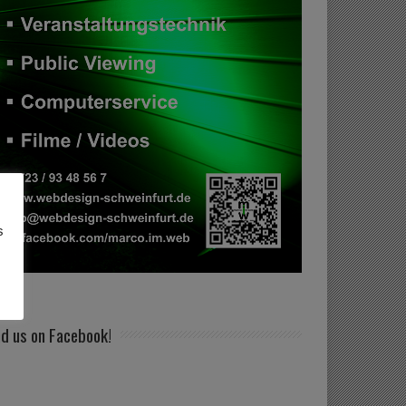
s
nd us on Facebook!