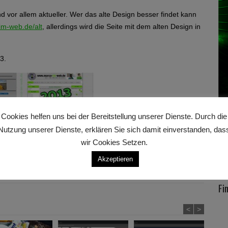
d vor allem aktueller. Wer das alte Design besser findet kann
m-web.de/alt
, allerdings wird die Seite mit dem alten Design in
3.
Cookies helfen uns bei der Bereitstellung unserer Dienste. Durch die
 dem alten Design online ging und nun wieder mit einem
Nutzung unserer Dienste, erklären Sie sich damit einverstanden, das
wir Cookies Setzen.
Akzeptieren
Next post →
Fi
<
>