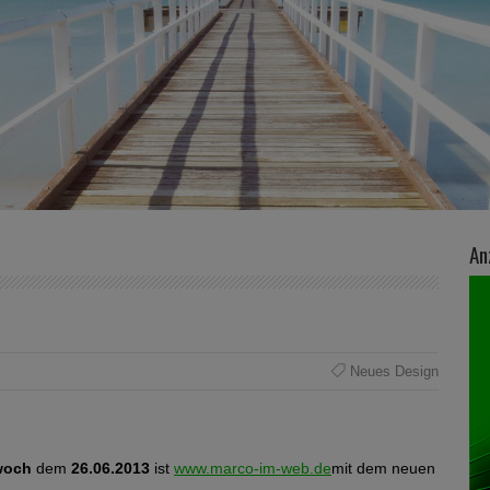
An
Neues Design
woch
dem
26.06.2013
ist
www.marco-im-web.de
mit dem neuen