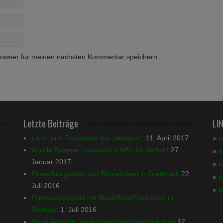
rowser für meinen nächsten Kommentar speichern.
Letzte Beiträge
LI
Licht- und Tontechnik bei „Allmächt“
11. April 2017
»
w
Mobile Beamer Leinwand – NEU im Verleih!
27.
»
w
Januar 2017
»
w
Einweihungsfeier und Betriebsfest in Grettstadt
22.
»
w
Juli 2016
»
w
Filmwochenende mit BlackRiverProduction in
Stuttgart
1. Juli 2016
Neue Website: www.blackriverproduction.com
12.