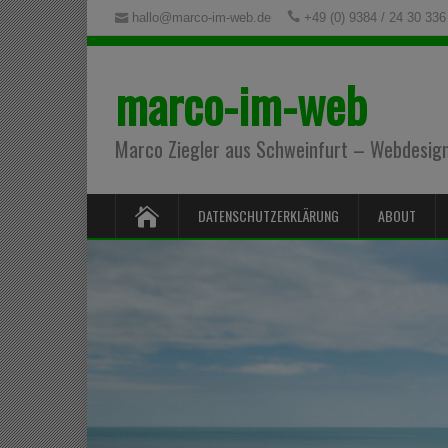
hallo@marco-im-web.de
+49 (0) 9384 / 24 30 336
marco-im-web
Marco Ziegler aus Schweinfurt – Webdesign,
DATENSCHUTZERKLÄRUNG
ABOUT