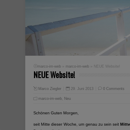
»
»
marco-im-web
marco-im-web
NEUE Website!
NEUE Website!
29. Juni 2013
0 Comments
Marco Ziegler
marco-im-web
,
Neu
Schönen Guten Morgen,
seit Mitte dieser Woche, um genau zu sein seit
Mitt