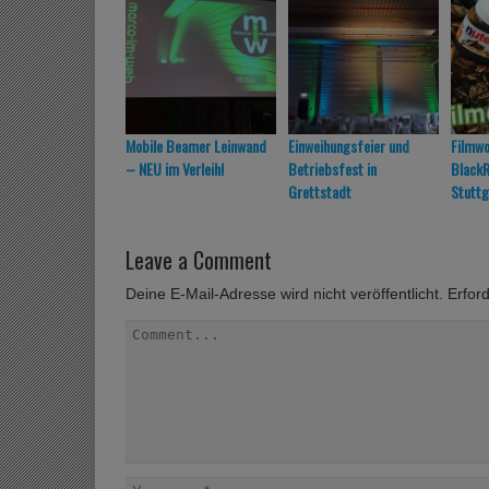
Mobile Beamer Leinwand
Einweihungsfeier und
Filmw
– NEU im Verleih!
Betriebsfest in
BlackR
Grettstadt
Stuttg
Leave a Comment
Deine E-Mail-Adresse wird nicht veröffentlicht.
Erford