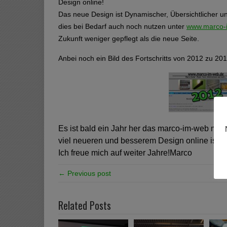
Design online!
Das neue Design ist Dynamischer, Übersichtlicher un
dies bei Bedarf auch noch nutzen unter
www.marco-i
Zukunft weniger gepflegt als die neue Seite.
Anbei noch ein Bild des Fortschritts von 2012 zu 201
Es ist bald ein Jahr her das marco-im-web mit
viel neueren und besserem Design online ist.
Ich freue mich auf weiter Jahre!Marco
← Previous post
Related Posts