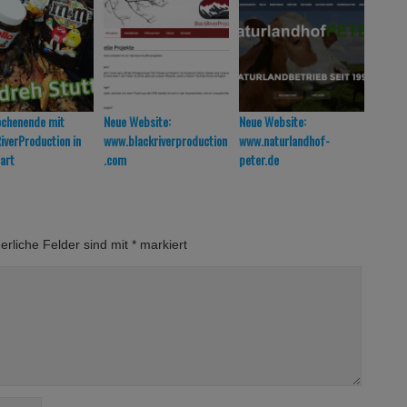
ochenende mit
Neue Website:
Neue Website:
Milcha
iverProduction in
www.blackriverproduction
www.naturlandhof-
Schwe
art
.com
peter.de
Naturl
erliche Felder sind mit
*
markiert