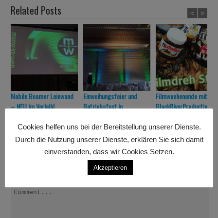
Related Posts
<
>
Mobile Beamer Leinwand
Einweihungsfeier und
Filmwochenende mit
– NEU im Verleih!
Betriebsfest in
BlackRiverProduction in
Grettstadt
Stuttgart
Cookies helfen uns bei der Bereitstellung unserer Dienste.
Durch die Nutzung unserer Dienste, erklären Sie sich damit
Leave a Comment
einverstanden, dass wir Cookies Setzen.
Deine E-Mail-Adresse wird nicht veröffentlicht.
Erforderliche
Akzeptieren
Felder sind mit
*
markiert