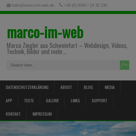
hallo@marco-im-web.de
+49 (0) 9384 / 24 30 336
marco-im-web
Marco Ziegler aus Schweinfurt – Webdesign, Videos,
Technik, Bilder und mehr…
DATENSCHUTZERKLÄRUNG
ABOUT
BLOG
MEDIA
APP
TEXTE
GALERIE
LINKS
SUPPORT
KONTAKT
IMPRESSUM