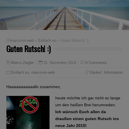
»
»
marco-im-web
Einfach so
Guten Rutsch! :)
Guten Rutsch! :)
31. Dezember 2014
0 Comments
Marco Ziegler
Einfach so
,
marco-im-web
Danke!
,
Information
Haaaaaaaaaaallo zusammen,
heute möchte ich gar nicht so lange
um den heißen Brei herumreden.
Ich wünsch Euch allen da
draußen einen guten Rutsch ins
neue Jahr 2015!