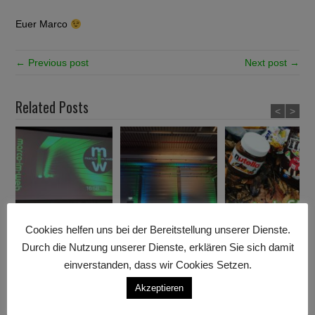
Euer Marco
← Previous post
Next post →
Related Posts
<
>
Cookies helfen uns bei der Bereitstellung unserer Dienste.
Mobile Beamer Leinwand
Einweihungsfeier und
Filmwochenende mit
– NEU im Verleih!
Betriebsfest in
BlackRiverProduction in
Durch die Nutzung unserer Dienste, erklären Sie sich damit
Grettstadt
Stuttgart
einverstanden, dass wir Cookies Setzen.
Akzeptieren
Leave a Comment