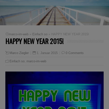
»
»
marco-im-web
Einfach so
HAPPY NEW YEAR 2015!
HAPPY NEW YEAR 2015!
1. Januar 2015
0 Comments
Marco Ziegler
Einfach so
,
marco-im-web