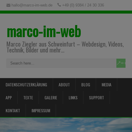
hallo@marco-im-web.de
+49 (0) 9384 / 24 30 336
marco-im-web
Marco Ziegler aus Schweinfurt – Webdesign, Videos,
Technik, Bilder und mehr…
DATENSCHUTZERKLÄRUNG
ABOUT
BLOG
MEDIA
APP
TEXTE
GALERIE
LINKS
SUPPORT
KONTAKT
IMPRESSUM