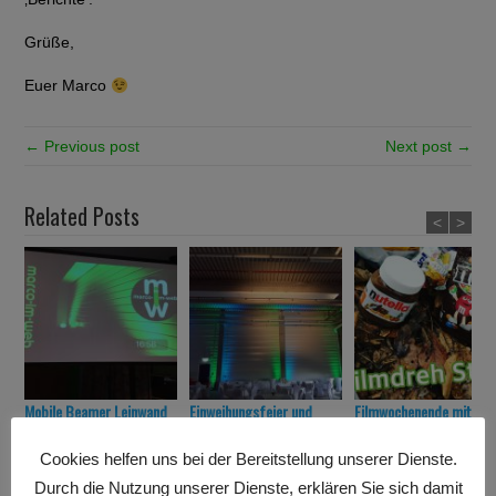
Grüße,
Euer Marco
← Previous post
Next post →
Related Posts
<
>
Mobile Beamer Leinwand
Einweihungsfeier und
Filmwochenende mit
– NEU im Verleih!
Betriebsfest in
BlackRiverProduction in
Grettstadt
Stuttgart
Cookies helfen uns bei der Bereitstellung unserer Dienste.
Durch die Nutzung unserer Dienste, erklären Sie sich damit