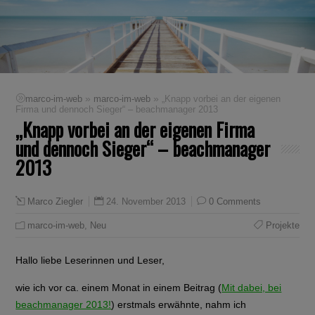
»
»
marco-im-web
marco-im-web
„Knapp vorbei an der eigenen
Firma und dennoch Sieger“ – beachmanager 2013
„Knapp vorbei an der eigenen Firma
und dennoch Sieger“ – beachmanager
2013
24. November 2013
0 Comments
Marco Ziegler
marco-im-web
,
Neu
Projekte
Hallo liebe Leserinnen und Leser,
wie ich vor ca. einem Monat in einem Beitrag (
Mit dabei, bei
beachmanager 2013!
) erstmals erwähnte, nahm ich