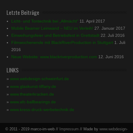
Letzte Beiträge
Licht- und Tontechnik bei „Allmächt“
11. April 2017
Mobile Beamer Leinwand – NEU im Verleih!
27. Januar 2017
Einweihungsfeier und Betriebsfest in Grettstadt
22. Juli 2016
Filmwochenende mit BlackRiverProduction in Stuttgart
1. Juli
2016
Neue Website: www.blackriverproduction.com
12. Juni 2016
LINKS
»
www.webdesign-schweinfurt.de
»
www.glaskunst-tiffany.de
»
www.theaterkracken.de
»
www.afc-ballbearings.de
»
www.kress-druck-werbetechnik.de
© 2011 - 2019 marco-im-web //
Impressum
// Made by
www.webdesign-