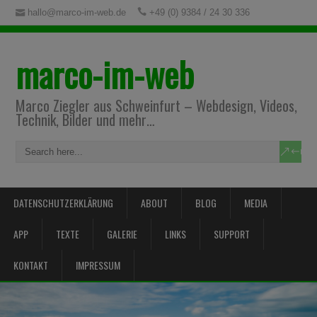
hallo@marco-im-web.de
+49 (0) 9384 / 24 30 336
marco-im-web
Marco Ziegler aus Schweinfurt – Webdesign, Videos,
Technik, Bilder und mehr…
DATENSCHUTZERKLÄRUNG
ABOUT
BLOG
MEDIA
APP
TEXTE
GALERIE
LINKS
SUPPORT
KONTAKT
IMPRESSUM