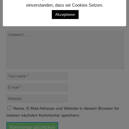
einverstanden, dass wir Cookies Setzen.
Leave a Comment
Akzeptieren
Deine E-Mail-Adresse wird nicht veröffentlicht.
Erforderliche
Felder sind mit
*
markiert
Name, E-Mail-Adresse und Website in diesem Browser für
meinen nächsten Kommentar speichern.